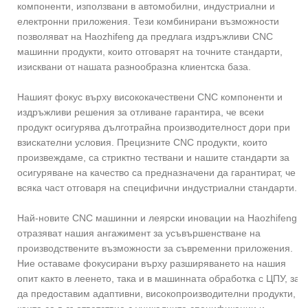
компоненти, използвани в автомобилни, индустриални и
електронни приложения. Тези комбинирани възможности
позволяват на Haozhifeng да предлага издръжливи CNC
машинни продукти, които отговарят на точните стандарти,
изисквани от нашата разнообразна клиентска база.
Нашият фокус върху висококачествени CNC компоненти и
издръжливи решения за отливане гарантира, че всеки
продукт осигурява дълготрайна производителност дори при
взискателни условия. Прецизните CNC продукти, които
произвеждаме, са стриктно тествани и нашите стандарти за
осигуряване на качество са предназначени да гарантират, че
всяка част отговаря на специфични индустриални стандарти.
Най-новите CNC машинни и леярски иновации на Haozhifeng
отразяват нашия ангажимент за усъвършенстване на
производствените възможности за съвременни приложения.
Ние оставаме фокусирани върху разширяването на нашия
опит както в леенето, така и в машинната обработка с ЦПУ, за
да предоставим адаптивни, високопроизводителни продукти,