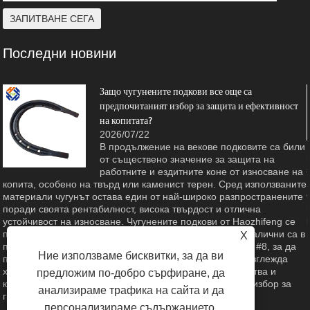
Последни новини
Защо чугунените подкови все още са
предпочитаният избор за защита и ефективност
на копитата?
2026/07/22
В продължение на векове подковите са били
от съществено значение за защита на
работните и ездитните коне от износване на
копита, особено на твърд или каменист терен. Сред използваните
материали чугунът остава един от най-широко разпространените
поради своята рентабилност, висока твърдост и отлична
устойчивост на износване. Чугунените подкови от Haozhifeng се
произвеждат с помощта на зрели процеси на леене, налични са в
X
предни и задни стилове с размери, вариращи от #2 до #8, за да
Ние използваме бисквитки, за да ви
поемат различни размери на копитата. Тази статия разглежда
характеристиките на продукта, материалните предимства и
предложим по-добро сърфиране, да
качеството на производство, което го прави надежден избор за
анализираме трафика на сайта и да
грижа за конете, селското стопанство и конния спорт.
персонализираме съдържанието.