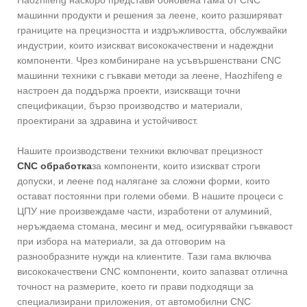
машинни продукти и решения за леене, които разширяват
границите на прецизността и издръжливостта, обслужвайки
индустрии, които изискват висококачествени и надеждни
компоненти. Чрез комбиниране на усъвършенствани CNC
машинни техники с гъвкави методи за леене, Haozhifeng е
настроен да поддържа проекти, изискващи точни
спецификации, бързо производство и материали,
проектирани за здравина и устойчивост.
Нашите производствени техники включват прецизност
CNC обработка
за компоненти, които изискват строги
допуски, и леене под налягане за сложни форми, които
остават постоянни при големи обеми. В нашите процеси с
ЦПУ ние произвеждаме части, изработени от алуминий,
неръждаема стомана, месинг и мед, осигурявайки гъвкавост
при избора на материали, за да отговорим на
разнообразните нужди на клиентите. Тази гама включва
висококачествени CNC компоненти, които запазват отлична
точност на размерите, което ги прави подходящи за
специализирани приложения, от автомобилни CNC