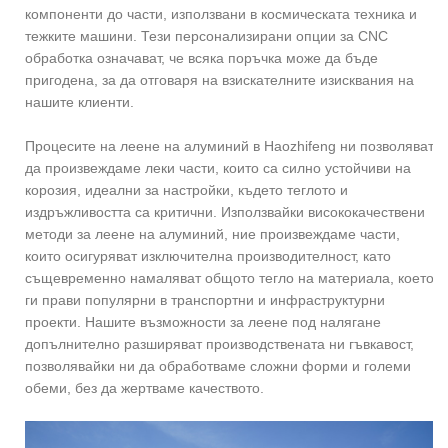
компоненти до части, използвани в космическата техника и
тежките машини. Тези персонализирани опции за CNC
обработка означават, че всяка поръчка може да бъде
пригодена, за да отговаря на взискателните изисквания на
нашите клиенти.
Процесите на леене на алуминий в Haozhifeng ни позволяват
да произвеждаме леки части, които са силно устойчиви на
корозия, идеални за настройки, където теглото и
издръжливостта са критични. Използвайки висококачествени
методи за леене на алуминий, ние произвеждаме части,
които осигуряват изключителна производителност, като
същевременно намаляват общото тегло на материала, което
ги прави популярни в транспортни и инфраструктурни
проекти. Нашите възможности за леене под налягане
допълнително разширяват производствената ни гъвкавост,
позволявайки ни да обработваме сложни форми и големи
обеми, без да жертваме качеството.