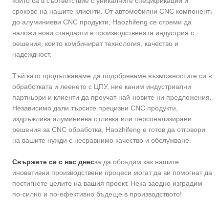
които са в съответствие с уникалните спецификации и
срокове на нашите клиенти. От автомобилни CNC компоненти
до алуминиеви CNC продукти, Haozhifeng се стреми да
наложи нови стандарти в производствената индустрия с
решения, които комбинират технология, качество и
надеждност.
Тъй като продължаваме да подобряваме възможностите си в
обработката и леенето с ЦПУ, ние каним индустриални
партньори и клиенти да проучат най-новите ни предложения.
Независимо дали търсите прецизни CNC продукти,
издръжлива алуминиева отливка или персонализирани
решения за CNC обработка, Haozhifeng е готов да отговори
на вашите нужди с несравнимо качество и обслужване.
Свържете се с нас днес
за да обсъдим как нашите
иновативни производствени процеси могат да ви помогнат да
постигнете целите на вашия проект. Нека заедно изградим
по-силно и по-ефективно бъдеще в производството!