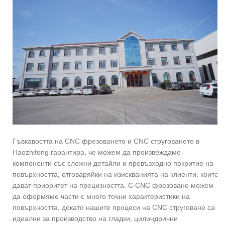
Гъвкавостта на CNC фрезоването и CNC струговането в
Haozhifeng гарантира, че можем да произвеждаме
компоненти със сложни детайли и превъзходно покритие на
повърхността, отговаряйки на изискванията на клиенти, които
дават приоритет на прецизността. С CNC фрезоване можем
да оформяме части с много точни характеристики на
повърхността, докато нашите процеси на CNC струговане са
идеални за производство на гладки, цилиндрични