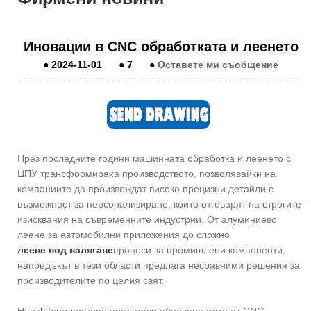
Иновации в CNC обработката и леенето
●
2024-11-01
●
7
●
Оставете ми съобщение
През последните години машинната обработка и леенето с
ЦПУ трансформираха производството, позволявайки на
компаниите да произвеждат високо прецизни детайли с
възможност за персонализиране, които отговарят на строгите
изисквания на съвременните индустрии. От алуминиево
леене за автомобилни приложения до сложно
леене под налягане
процеси за промишлени компоненти,
напредъкът в тези области предлага несравними решения за
производителите по целия свят.
Haozhifeng наскоро представи обновена гама от CNC