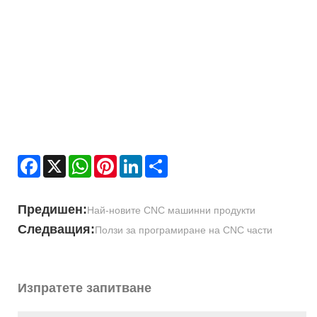
Facebook
X
WhatsApp
Pinterest
LinkedIn
Share
Предишен:
Най-новите CNC машинни продукти
Следващия:
Ползи за програмиране на CNC части
Изпратете запитване